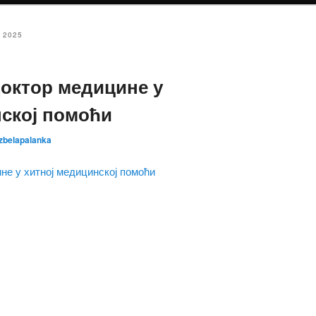
 2025
Доктор медицине у
нској помоћи
zbelapalanka
не у хитној медицинској помоћи