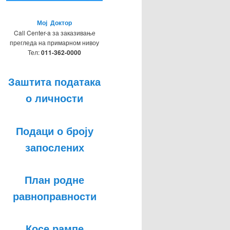
Мој Доктор
Call Center-a за заказивање
прегледа на примарном нивоу
Тел:
011-362-0000
Заштита података
о личности
Подаци о броју
запослених
План родне
равноправности
Косе рампе