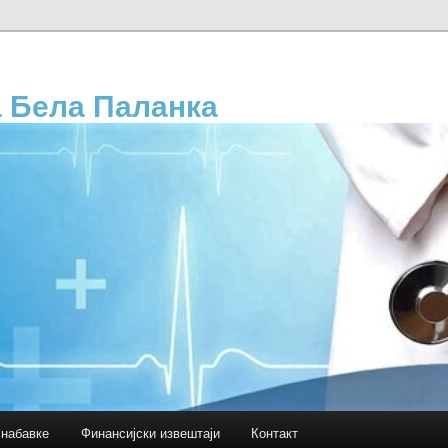
 Бела Паланка
 набавке
Финансијски извештаји
Контакт