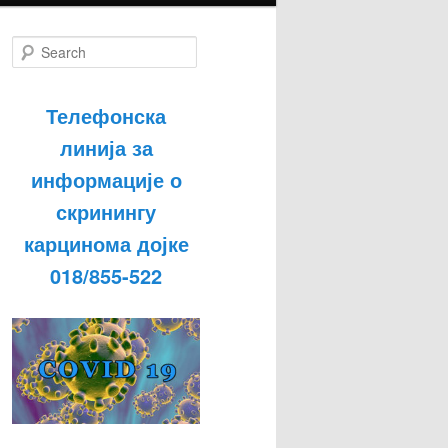
S
e
a
r
Телефонска
c
h
линија за
информације о
скринингу
карцинома дојке
018/855-522